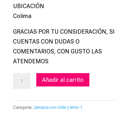
UBICACIÓN
Colima
GRACIAS POR TU CONSIDERACIÓN, SI
CUENTAS CON DUDAS O
COMENTARIOS, CON GUSTO LAS
ATENDEMOS
Jamaica
Añadir al carrito
con
chile
y
Categoría:
Jamaica con chile y limón 1
limón
(1pz)