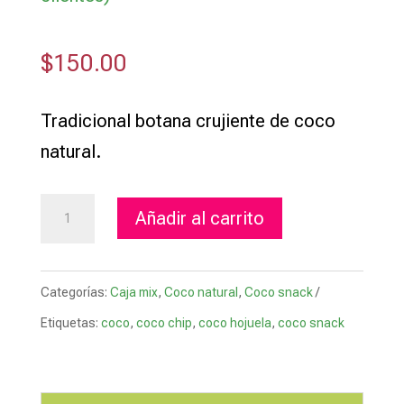
lo
ra
do
$
150.00
co
n
1.
00
Tradicional botana crujiente de coco
de
5
natural.
en
ba
s
Snack
Añadir al carrito
e
Natural
a
va
de
lo
ra
Categorías:
Caja mix
,
Coco natural
,
Coco snack
Coco
ci
Etiquetas:
coco
,
coco chip
,
coco hojuela
,
coco snack
Deshidratado
ón
de
(5
un
cli
piezas)
en