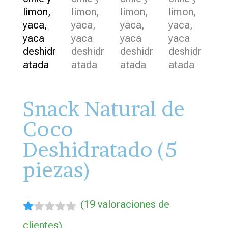
Snack Natural de
Coco
Deshidratado (5
piezas)
(
19
valoraciones de
Va
clientes)