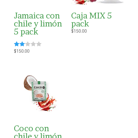
Jamaica con
Caja MIX 5
chile y limón
pack
5 pack
$
150.00
$
150.00
Valo
rado
con
2.00
de 5
Coco con
chile y limón