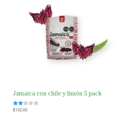
Jamaica con chile y limón 5 pack
$
150.00
Valorado
con
2.00
de 5