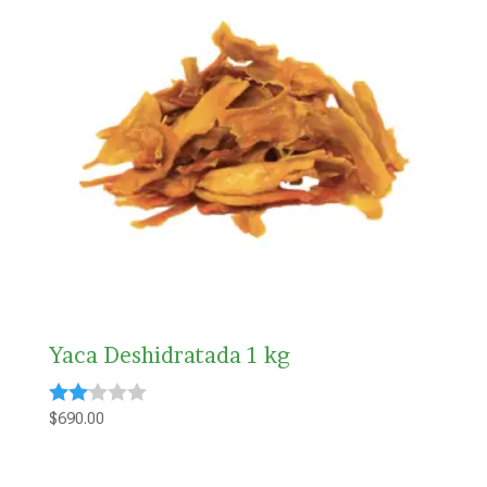
Yaca Deshidratada 1 kg
$
690.00
Valorado
con
2.00
de 5