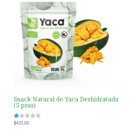
Snack Natural de Yaca Deshidratada
(5 pzas)
$
425.00
Valorado
con
1.00