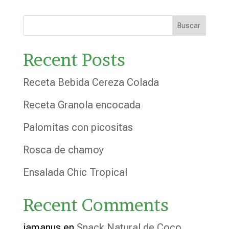
de
5
Buscar
Recent Posts
Receta Bebida Cereza Colada
Receta Granola encocada
Palomitas con picositas
Rosca de chamoy
Ensalada Chic Tropical
Recent Comments
iamanus
en
Snack Natural de Coco