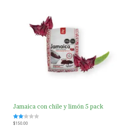
Jamaica con chile y limón 5 pack
$
150.00
Valorado
con